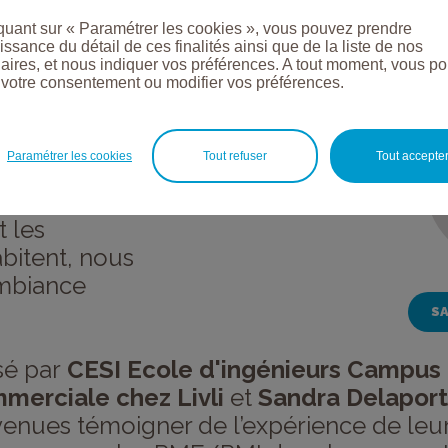
our innover et
quant sur « Paramétrer les cookies », vous pouvez prendre
ssance du détail de ces finalités ainsi que de la liste de nos
al.
aires, et nous indiquer vos préférences. A tout moment, vous p
r votre consentement ou modifier vos préférences.
on a fait une
UDI 3 OCTOBRE
Paramétrer les cookies
Tout refuser
Tout accepte
b (Saint-
ne TURMEL, un
t les
abitent, nous
ambiance
SA
sé par
CESI Ecole d'ingénieurs Campus
mmerciale chez Livli
et
Sandra Delaport
venues témoigner de l’expérience de leur