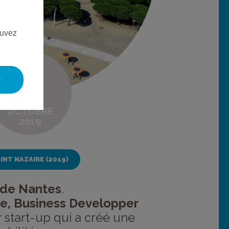
ouvez
JEUDI
3
r
OCTOBRE
2019
INT NAZAIRE (2019)
 de Nantes
.
e, Business Developper
 start-up qui a créé une