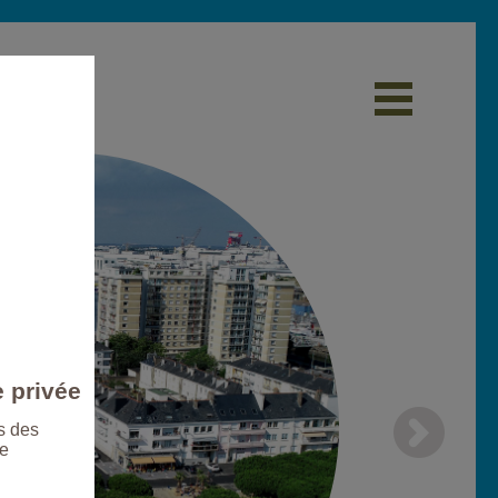
e privée
s des
le